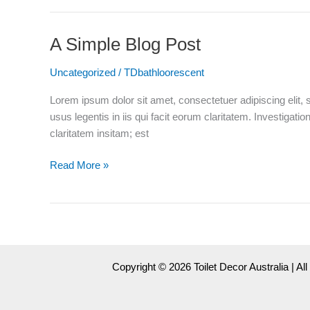
A Simple Blog Post
A
Simple
Uncategorized
/
TDbathloorescent
Blog
Post
Lorem ipsum dolor sit amet, consectetuer adipiscing elit,
usus legentis in iis qui facit eorum claritatem. Investiga
claritatem insitam; est
Read More »
Copyright © 2026 Toilet Decor Australia | Al