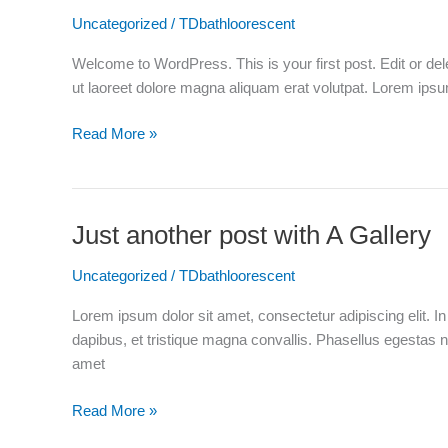
to
Uncategorized
/
TDbathloorescent
Flatsome
Welcome to WordPress. This is your first post. Edit or del
ut laoreet dolore magna aliquam erat volutpat. Lorem ips
Read More »
Just another post with A Gallery
Just
another
Uncategorized
/
TDbathloorescent
post
with
Lorem ipsum dolor sit amet, consectetur adipiscing elit. I
A
dapibus, et tristique magna convallis. Phasellus egestas n
Gallery
amet
Read More »